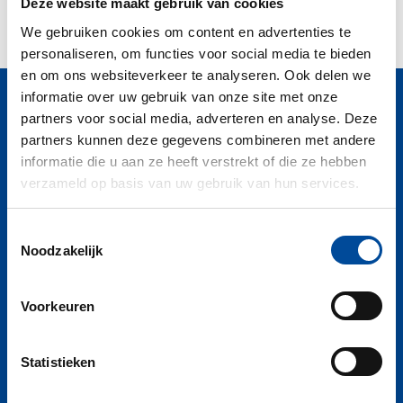
Deze website maakt gebruik van cookies
We gebruiken cookies om content en advertenties te
personaliseren, om functies voor social media te bieden
en om ons websiteverkeer te analyseren. Ook delen we
Producten
informatie over uw gebruik van onze site met onze
partners voor social media, adverteren en analyse. Deze
Schaftwagens
partners kunnen deze gegevens combineren met andere
informatie die u aan ze heeft verstrekt of die ze hebben
Schaftunits
verzameld op basis van uw gebruik van hun services.
Elektrische voertuigen
Toestemmingsselectie
Contact
Noodzakelijk
Contact
Voorkeuren
t: +31 (0) 6 53 74 97 52
e: info@rielgroep.nl
Statistieken